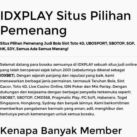
IDXPLAY Situs Pilihan
Pemenang
Situs Pilihan Pemenang Judi Bola Slot Toto 4D, UBOSPORT, SBOTOP, SGP,
HK, SDY, Semua Ada Semua Menang!
Selamat datang para bossku semuanya di IDXPLAY sebuah situs judi online
yang telah beroperasi sejak tahun 2001 (sebelumnya dikenal sebagai
IDXBET
). Dengan sejarah panjang dan reputasi yang baik, kami
menawarkan berbagai jenis permainan, termasuk Taruhan Bola, Slot
Gacor, Toto 4D, Live Casino Online, IDN Poker dan Mix Parlay. Dengan
dukungan dan kerjasama dengan berbagai penyedia terkemuka seperti
SBOBET, SBOTOP, CMD368, Pragmatic Play, PG Soft, Habanero, Togel
Singapore, Hongkong, Sydney dan banyak lainnya. Kami berkomitmen
memberikan pengalaman bermain yang aman, adil, menghibur dan
tentunya penuh kemenangan untuk semua bossku.
Kenapa Banyak Member