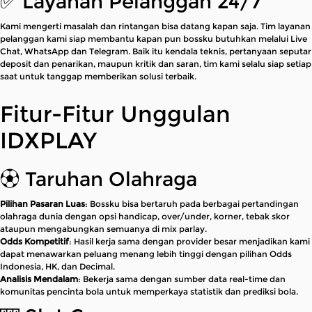
✅ Layanan Pelanggan 24/7
Kami mengerti masalah dan rintangan bisa datang kapan saja. Tim layanan
pelanggan kami siap membantu kapan pun bossku butuhkan melalui Live
Chat, WhatsApp dan Telegram. Baik itu kendala teknis, pertanyaan seputar
deposit dan penarikan, maupun kritik dan saran, tim kami selalu siap setiap
saat untuk tanggap memberikan solusi terbaik.
Fitur-Fitur Unggulan
IDXPLAY
⚽︎ Taruhan Olahraga
Pilihan Pasaran Luas
: Bossku bisa bertaruh pada berbagai pertandingan
olahraga dunia dengan opsi handicap, over/under, korner, tebak skor
ataupun mengabungkan semuanya di mix parlay.
Odds Kompetitif
: Hasil kerja sama dengan provider besar menjadikan kami
dapat menawarkan peluang menang lebih tinggi dengan pilihan Odds
Indonesia, HK, dan Decimal.
Analisis Mendalam
: Bekerja sama dengan sumber data real-time dan
komunitas pencinta bola untuk memperkaya statistik dan prediksi bola.