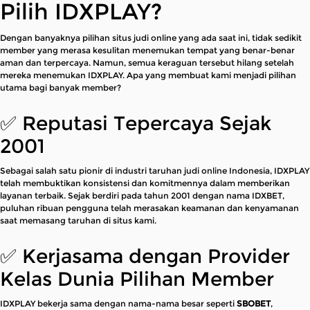
Pilih IDXPLAY?
Dengan banyaknya pilihan situs judi online yang ada saat ini, tidak sedikit
member yang merasa kesulitan menemukan tempat yang benar-benar
aman dan terpercaya. Namun, semua keraguan tersebut hilang setelah
mereka menemukan IDXPLAY. Apa yang membuat kami menjadi pilihan
utama bagi banyak member?
✅ Reputasi Tepercaya Sejak
2001
Sebagai salah satu pionir di industri taruhan judi online Indonesia, IDXPLAY
telah membuktikan konsistensi dan komitmennya dalam memberikan
layanan terbaik. Sejak berdiri pada tahun 2001 dengan nama IDXBET,
puluhan ribuan pengguna telah merasakan keamanan dan kenyamanan
saat memasang taruhan di situs kami.
✅ Kerjasama dengan Provider
Kelas Dunia Pilihan Member
IDXPLAY bekerja sama dengan nama-nama besar seperti
SBOBET
,