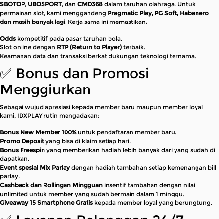
SBOTOP
,
UBOSPORT
, dan
CMD368
dalam taruhan olahraga. Untuk
permainan slot, kami menggandeng
Pragmatic Play,
PG Soft, Habanero
dan masih banyak lagi
. Kerja sama ini memastikan:
Odds
kompetitif pada pasar taruhan bola.
Slot online dengan
RTP (Return to Player)
terbaik.
Keamanan data dan transaksi berkat dukungan teknologi ternama.
✅ Bonus dan Promosi
Menggiurkan
Sebagai wujud apresiasi kepada member baru maupun member loyal
kami, IDXPLAY rutin mengadakan:
Bonus New Member 100%
untuk pendaftaran member baru.
Promo Deposit
yang bisa di klaim setiap hari.
Bonus Freespin
yang memberikan hadiah lebih banyak dari yang sudah di
dapatkan.
Event spesial Mix Parlay
dengan hadiah tambahan setiap kemenangan bill
parlay.
Cashback dan Rollingan Mingguan
insentif tambahan dengan nilai
unlimited untuk member yang sudah bermain dalam 1 minggu.
Giveaway 15 Smartphone Gratis
kepada member loyal yang berungtung.