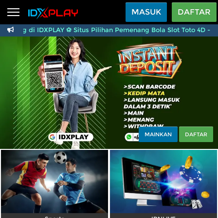
Beranda
MASUK
DAFTAR
tang di IDXPLAY ⚽ Situs Pilihan Pemenang Bola Slot Toto 4D -
Sports
BARU
PROMO
IDXPLAY Situs Piliha
Live Casino
BARU
IDNPoker
BARU
Slots
PROMO
IDNLIVE
BARU
Stream N Spin
MAINKAN
DAFTAR
Arcade
PROMO
Table Games
Lottery
BARU
PROMO
IDNRaffle