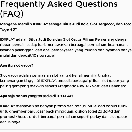
Frequently Asked Questions
(FAQ)
Mengapa memilih IDXPLAY sebagai situs Judi Bola, Slot Tergacor, dan Toto
Togel 4D?
IDXPLAY adalah Situs Judi Bola dan Slot Gacor Pilihan Pemenang dengan
ribuan pemain setiap hari, menawarkan berbagai permainan, keamanan,
layanan pelanggan, dan opsi pembayaran yang mudah dan nyaman hanya
mulai dari deposit 10 ribu rupiah.
Apa itu slot gacor?
Slot gacor adalah permainan slot yang dikenal memiliki tingkat
kemenangan tinggi. Di IDXPLAY, tersedia berbagai pilihan slot gacor yang
paling gampang maxwin seperti Pragmatic Play, PG Soft, dan Habanero.
Apa saja bonus yang tersedia di IDXPLAY?
IDXPLAY menawarkan banyak promo dan bonus. Mulai dari bonus 100%
untuk member baru, cashback mingguan, diskon togel 2d 3d 4d dan
promosi khusus untuk berbagai permainan seperti parlay dan slot gacor
dan lainnya.