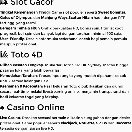
🎰 Slot Gacor
Tingkat Kemenangan Tinggi
: Game slot populer seperti
Sweet Bonanza
,
Gates of Olympus
, dan
Mahjong Ways Scatter Hitam
hadir dengan RTP
tertinggi yang resmi.
Beragam Tema & Fitur
: Grafik berkualitas HD, bonus spin, fitur jackpot
progresif, beli spin dan banyak lagi dengan taruhan minimal 400 saja.
User-Friendly
: Desain antarmuka sederhana, cocok bagi pemain pemula
maupun profesional.
🎱 Toto 4D
Pilihan Pasaran Lengkap
: Mulai dari Toto SGP, HK, Sydney, Macau hingga
pasaran lokal yang lebih bervariasi.
Kemudahan Taruhan
: Proses input angka yang mudah dipahami, cocok
untuk semua kalangan usia.
Keamanan & Kecepatan
: Hasil keluaran Toto dipublikasikan dan diundi
secara real-time melalui livestreaming online, menjamin transparansi dan
hasil keluaran togel yang fairplay.
♠️ Casino Online
Live Casino
: Rasakan sensasi bermain di kasino sungguhan dengan dealer
profesional. Game populer seperti
Blackjack
,
Roulette
,
Sic Bo
dan
Baccarat
tersedia dengan siaran live HD.