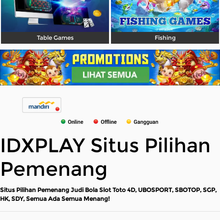
Table Games
Fishing
IDXPLAY Situs Pilihan
Pemenang
Situs Pilihan Pemenang Judi Bola Slot Toto 4D, UBOSPORT, SBOTOP, SGP,
HK, SDY, Semua Ada Semua Menang!