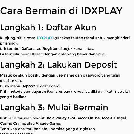
Cara Bermain di IDXPLAY
Langkah 1: Daftar Akun
Kunjungi situs resmi
IDXPLAY
(gunakan tautan resmi untuk menghindari
phishing).
Klik tombol
Daftar
atau
Register
di pojok kanan atas.
Isi formulir pendaftaran dengan data yang benar dan valid.
Langkah 2: Lakukan Deposit
Masuk ke akun bossku dengan username dan password yang telah
didaftarkan.
Buka menu
Deposit
di dashboard.
Pilih metode pembayaran (transfer bank, e-wallet, dll.) dan ikuti instruksi
yang diberikan.
Langkah 3: Mulai Bermain
Pilih jenis taruhan favorit:
Bola Parlay
,
Slot Gacor Online
,
Toto 4D Togel
,
Casino Online, atau Arcade Game
.
Tentukan opsi taruhan atau nominal yang diinginkan.