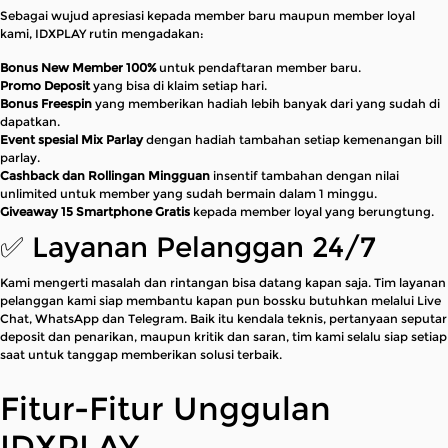
Sebagai wujud apresiasi kepada member baru maupun member loyal
kami, IDXPLAY rutin mengadakan:
Bonus New Member 100%
untuk pendaftaran member baru.
Promo Deposit
yang bisa di klaim setiap hari.
Bonus Freespin
yang memberikan hadiah lebih banyak dari yang sudah di
dapatkan.
Event spesial Mix Parlay
dengan hadiah tambahan setiap kemenangan bill
parlay.
Cashback dan Rollingan Mingguan
insentif tambahan dengan nilai
unlimited untuk member yang sudah bermain dalam 1 minggu.
Giveaway 15 Smartphone Gratis
kepada member loyal yang berungtung.
✅ Layanan Pelanggan 24/7
Kami mengerti masalah dan rintangan bisa datang kapan saja. Tim layanan
pelanggan kami siap membantu kapan pun bossku butuhkan melalui Live
Chat, WhatsApp dan Telegram. Baik itu kendala teknis, pertanyaan seputar
deposit dan penarikan, maupun kritik dan saran, tim kami selalu siap setiap
saat untuk tanggap memberikan solusi terbaik.
Fitur-Fitur Unggulan
IDXPLAY