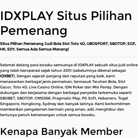
IDXPLAY Situs Pilihan
Pemenang
Situs Pilihan Pemenang Judi Bola Slot Toto 4D, UBOSPORT, SBOTOP, SGP,
HK, SDY, Semua Ada Semua Menang!
Selamat datang para bossku semuanya di IDXPLAY sebuah situs judi online
yang telah beroperasi sejak tahun 2001 (sebelumnya dikenal sebagai
IDXBET
). Dengan sejarah panjang dan reputasi yang baik, kami
menawarkan berbagai jenis permainan, termasuk Taruhan Bola, Slot
Gacor, Toto 4D, Live Casino Online, IDN Poker dan Mix Parlay. Dengan
dukungan dan kerjasama dengan berbagai penyedia terkemuka seperti
SBOBET, SBOTOP, CMD368, Pragmatic Play, PG Soft, Habanero, Togel
Singapore, Hongkong, Sydney dan banyak lainnya. Kami berkomitmen
memberikan pengalaman bermain yang aman, adil, menghibur dan
tentunya penuh kemenangan untuk semua bossku.
Kenapa Banyak Member