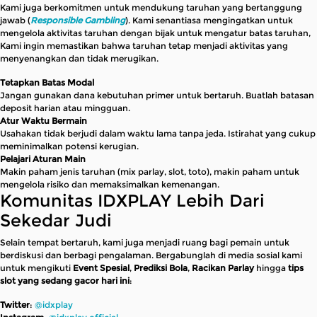
Kami juga berkomitmen untuk mendukung taruhan yang bertanggung
jawab (
Responsible Gambling
). Kami senantiasa mengingatkan untuk
mengelola aktivitas taruhan dengan bijak untuk mengatur batas taruhan,
Kami ingin memastikan bahwa taruhan tetap menjadi aktivitas yang
menyenangkan dan tidak merugikan.
Tetapkan Batas Modal
Jangan gunakan dana kebutuhan primer untuk bertaruh. Buatlah batasan
deposit harian atau mingguan.
Atur Waktu Bermain
Usahakan tidak berjudi dalam waktu lama tanpa jeda. Istirahat yang cukup
meminimalkan potensi kerugian.
Pelajari Aturan Main
Makin paham jenis taruhan (mix parlay, slot, toto), makin paham untuk
mengelola risiko dan memaksimalkan kemenangan.
Komunitas IDXPLAY Lebih Dari
Sekedar Judi
Selain tempat bertaruh, kami juga menjadi ruang bagi pemain untuk
berdiskusi dan berbagi pengalaman. Bergabunglah di media sosial kami
untuk mengikuti
Event Spesial
,
Prediksi Bola
,
Racikan Parlay
hingga
tips
slot yang sedang gacor hari ini
:
Twitter
:
@idxplay