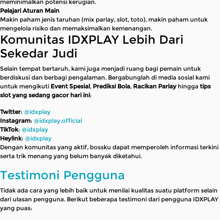
meminimalkan potensi kerugian.
Pelajari Aturan Main
Makin paham jenis taruhan (mix parlay, slot, toto), makin paham untuk
mengelola risiko dan memaksimalkan kemenangan.
Komunitas IDXPLAY Lebih Dari
Sekedar Judi
Selain tempat bertaruh, kami juga menjadi ruang bagi pemain untuk
berdiskusi dan berbagi pengalaman. Bergabunglah di media sosial kami
untuk mengikuti
Event Spesial
,
Prediksi Bola
,
Racikan Parlay
hingga
tips
slot yang sedang gacor hari ini
:
Twitter
:
@idxplay
Instagram
:
@idxplay.official
TikTok
:
@idxplay
Heylink
:
@idxplay
Dengan komunitas yang aktif, bossku dapat memperoleh informasi terkini
serta trik menang yang belum banyak diketahui.
Testimoni Pengguna
Tidak ada cara yang lebih baik untuk menilai kualitas suatu platform selain
dari ulasan pengguna. Berikut beberapa testimoni dari pengguna IDXPLAY
yang puas: