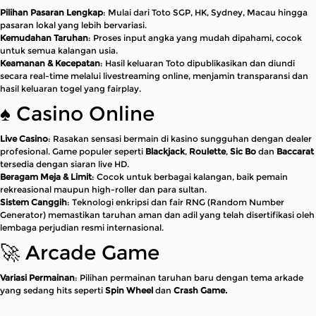
Pilihan Pasaran Lengkap
: Mulai dari Toto SGP, HK, Sydney, Macau hingga
pasaran lokal yang lebih bervariasi.
Kemudahan Taruhan
: Proses input angka yang mudah dipahami, cocok
untuk semua kalangan usia.
Keamanan & Kecepatan
: Hasil keluaran Toto dipublikasikan dan diundi
secara real-time melalui livestreaming online, menjamin transparansi dan
hasil keluaran togel yang fairplay.
♠️ Casino Online
Live Casino
: Rasakan sensasi bermain di kasino sungguhan dengan dealer
profesional. Game populer seperti
Blackjack
,
Roulette
,
Sic Bo
dan
Baccarat
tersedia dengan siaran live HD.
Beragam Meja & Limit
: Cocok untuk berbagai kalangan, baik pemain
rekreasional maupun high-roller dan para sultan.
Sistem Canggih
: Teknologi enkripsi dan fair RNG (Random Number
Generator) memastikan taruhan aman dan adil yang telah disertifikasi oleh
lembaga perjudian resmi internasional.
🚀 Arcade Game
Variasi Permainan
: Pilihan permainan taruhan baru dengan tema arkade
yang sedang hits seperti
Spin Wheel
dan
Crash Game.