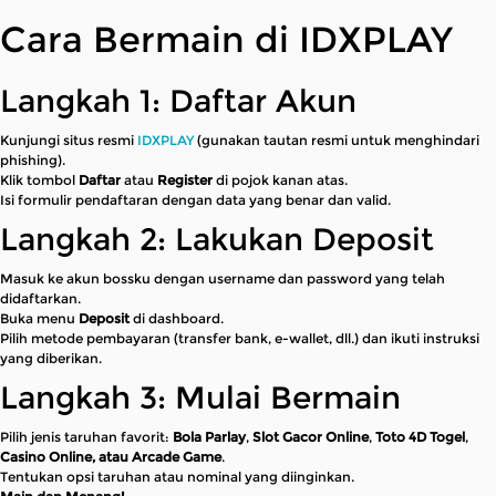
Cara Bermain di IDXPLAY
Langkah 1: Daftar Akun
Kunjungi situs resmi
IDXPLAY
(gunakan tautan resmi untuk menghindari
phishing).
Klik tombol
Daftar
atau
Register
di pojok kanan atas.
Isi formulir pendaftaran dengan data yang benar dan valid.
Langkah 2: Lakukan Deposit
Masuk ke akun bossku dengan username dan password yang telah
didaftarkan.
Buka menu
Deposit
di dashboard.
Pilih metode pembayaran (transfer bank, e-wallet, dll.) dan ikuti instruksi
yang diberikan.
Langkah 3: Mulai Bermain
Pilih jenis taruhan favorit:
Bola Parlay
,
Slot Gacor Online
,
Toto 4D Togel
,
Casino Online, atau Arcade Game
.
Tentukan opsi taruhan atau nominal yang diinginkan.