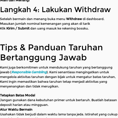
Main dan Menang!
Langkah 4: Lakukan Withdraw
Setelah bermain dan menang buka menu
Withdraw
di dashboard.
Masukan jumlah nominal kemenangan yang akan di tarik
Klik
Kirim / Submit
dan uang masuk ke rekening bossku.
Tips & Panduan Taruhan
Bertanggung Jawab
Kami juga berkomitmen untuk mendukung taruhan yang bertanggung
jawab (
Responsible Gambling
). Kami senantiasa mengingatkan untuk
mengelola aktivitas taruhan dengan bijak untuk mengatur batas taruhan,
Kami ingin memastikan bahwa taruhan tetap menjadi aktivitas yang
menyenangkan dan tidak merugikan.
Tetapkan Batas Modal
Jangan gunakan dana kebutuhan primer untuk bertaruh. Buatlah batasan
deposit harian atau mingguan.
Atur Waktu Bermain
Usahakan tidak berjudi dalam waktu lama tanpa jeda. Istirahat yang cukup