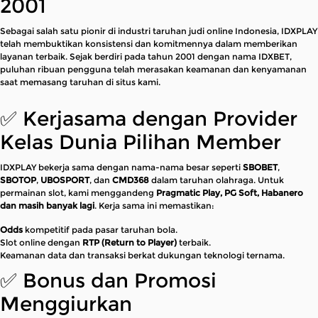
2001
Sebagai salah satu pionir di industri taruhan judi online Indonesia, IDXPLAY
telah membuktikan konsistensi dan komitmennya dalam memberikan
layanan terbaik. Sejak berdiri pada tahun 2001 dengan nama IDXBET,
puluhan ribuan pengguna telah merasakan keamanan dan kenyamanan
saat memasang taruhan di situs kami.
✅ Kerjasama dengan Provider
Kelas Dunia Pilihan Member
IDXPLAY bekerja sama dengan nama-nama besar seperti
SBOBET
,
SBOTOP
,
UBOSPORT
, dan
CMD368
dalam taruhan olahraga. Untuk
permainan slot, kami menggandeng
Pragmatic Play,
PG Soft, Habanero
dan masih banyak lagi
. Kerja sama ini memastikan:
Odds
kompetitif pada pasar taruhan bola.
Slot online dengan
RTP (Return to Player)
terbaik.
Keamanan data dan transaksi berkat dukungan teknologi ternama.
✅ Bonus dan Promosi
Menggiurkan