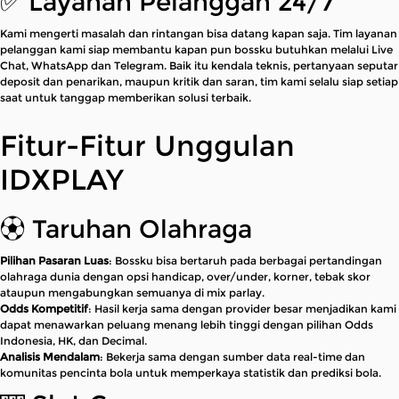
✅ Layanan Pelanggan 24/7
Kami mengerti masalah dan rintangan bisa datang kapan saja. Tim layanan
pelanggan kami siap membantu kapan pun bossku butuhkan melalui Live
Chat, WhatsApp dan Telegram. Baik itu kendala teknis, pertanyaan seputar
deposit dan penarikan, maupun kritik dan saran, tim kami selalu siap setiap
saat untuk tanggap memberikan solusi terbaik.
Fitur-Fitur Unggulan
IDXPLAY
⚽︎ Taruhan Olahraga
Pilihan Pasaran Luas
: Bossku bisa bertaruh pada berbagai pertandingan
olahraga dunia dengan opsi handicap, over/under, korner, tebak skor
ataupun mengabungkan semuanya di mix parlay.
Odds Kompetitif
: Hasil kerja sama dengan provider besar menjadikan kami
dapat menawarkan peluang menang lebih tinggi dengan pilihan Odds
Indonesia, HK, dan Decimal.
Analisis Mendalam
: Bekerja sama dengan sumber data real-time dan
komunitas pencinta bola untuk memperkaya statistik dan prediksi bola.