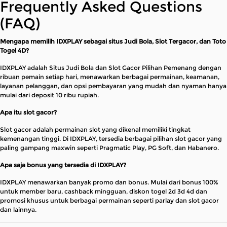
Frequently Asked Questions
(FAQ)
Mengapa memilih IDXPLAY sebagai situs Judi Bola, Slot Tergacor, dan Toto
Togel 4D?
IDXPLAY adalah Situs Judi Bola dan Slot Gacor Pilihan Pemenang dengan
ribuan pemain setiap hari, menawarkan berbagai permainan, keamanan,
layanan pelanggan, dan opsi pembayaran yang mudah dan nyaman hanya
mulai dari deposit 10 ribu rupiah.
Apa itu slot gacor?
Slot gacor adalah permainan slot yang dikenal memiliki tingkat
kemenangan tinggi. Di IDXPLAY, tersedia berbagai pilihan slot gacor yang
paling gampang maxwin seperti Pragmatic Play, PG Soft, dan Habanero.
Apa saja bonus yang tersedia di IDXPLAY?
IDXPLAY menawarkan banyak promo dan bonus. Mulai dari bonus 100%
untuk member baru, cashback mingguan, diskon togel 2d 3d 4d dan
promosi khusus untuk berbagai permainan seperti parlay dan slot gacor
dan lainnya.