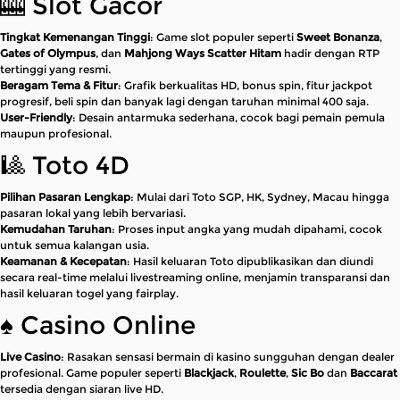
🎰 Slot Gacor
Tingkat Kemenangan Tinggi
: Game slot populer seperti
Sweet Bonanza
,
Gates of Olympus
, dan
Mahjong Ways Scatter Hitam
hadir dengan RTP
tertinggi yang resmi.
Beragam Tema & Fitur
: Grafik berkualitas HD, bonus spin, fitur jackpot
progresif, beli spin dan banyak lagi dengan taruhan minimal 400 saja.
User-Friendly
: Desain antarmuka sederhana, cocok bagi pemain pemula
maupun profesional.
🎱 Toto 4D
Pilihan Pasaran Lengkap
: Mulai dari Toto SGP, HK, Sydney, Macau hingga
pasaran lokal yang lebih bervariasi.
Kemudahan Taruhan
: Proses input angka yang mudah dipahami, cocok
untuk semua kalangan usia.
Keamanan & Kecepatan
: Hasil keluaran Toto dipublikasikan dan diundi
secara real-time melalui livestreaming online, menjamin transparansi dan
hasil keluaran togel yang fairplay.
♠️ Casino Online
Live Casino
: Rasakan sensasi bermain di kasino sungguhan dengan dealer
profesional. Game populer seperti
Blackjack
,
Roulette
,
Sic Bo
dan
Baccarat
tersedia dengan siaran live HD.