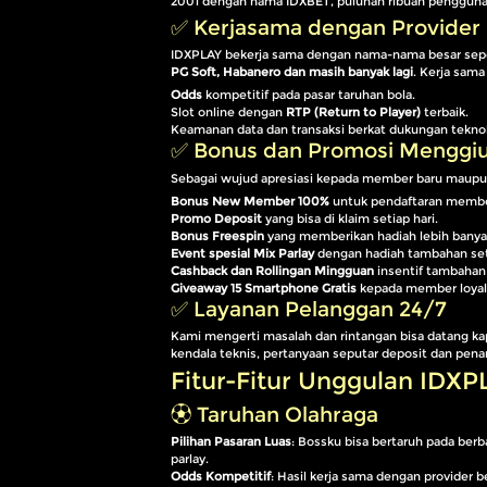
2001 dengan nama IDXBET, puluhan ribuan pengguna
✅ Kerjasama dengan Provider 
IDXPLAY bekerja sama dengan nama-nama besar sep
PG Soft, Habanero dan masih banyak lagi
. Kerja sama
Odds
kompetitif pada pasar taruhan bola.
Slot online dengan
RTP (Return to Player)
terbaik.
Keamanan data dan transaksi berkat dukungan tekno
✅ Bonus dan Promosi Menggi
Sebagai wujud apresiasi kepada member baru maupu
Bonus New Member 100%
untuk pendaftaran membe
Promo Deposit
yang bisa di klaim setiap hari.
Bonus Freespin
yang memberikan hadiah lebih banyak
Event spesial Mix Parlay
dengan hadiah tambahan seti
Cashback dan Rollingan Mingguan
insentif tambahan
Giveaway 15 Smartphone Gratis
kepada member loyal
✅ Layanan Pelanggan 24/7
Kami mengerti masalah dan rintangan bisa datang ka
kendala teknis, pertanyaan seputar deposit dan penar
Fitur-Fitur Unggulan IDXP
⚽︎ Taruhan Olahraga
Pilihan Pasaran Luas
: Bossku bisa bertaruh pada ber
parlay.
Odds Kompetitif
: Hasil kerja sama dengan provider