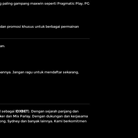
ang paling gampang maxwin seperti Pragmatic Play, PG
 dan promosi khusus untuk berbagai permainan
an:
annya. Jangan ragu untuk mendaftar sekarang,
l sebagai
IDXBET
). Dengan sejarah panjang dan
Poker dan Mix Parlay. Dengan dukungan dan kerjasama
ong, Sydney dan banyak lainnya. Kami berkomitmen