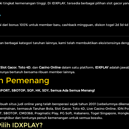
ki tingkat kemenangan tinggi. Di IDXPLAY, tersedia berbagai pilihan slot gacor y
?
dari bonus 100% untuk member baru, cashback mingguan, diskon togel 2d 3d 4d
an berbagai kategori taruhan lainnya, kami telah membuktikan eksistensinya deng
,
Slot Gacor
,
Toto 4D
, dan
Casino Online
dalam satu platform,
IDXPLAY
adalah jawab
erunya bertaruh bersama ribuan member lainnya.
han Pemenang
UBOSPORT, SBOTOP, SGP, HK, SDY, Semua Ada Semua Menang!
uah situs judi online yang telah beroperasi sejak tahun 2001 (sebelumnya dikena
permainan, termasuk Taruhan Bola, Slot Gacor, Toto 4D, Live Casino Online, IDN 
, SBOTOP, CMD368, Pragmatic Play, PG Soft, Habanero, Togel Singapore, Hongk
menghibur dan tentunya penuh kemenangan untuk semua bossku.
lih IDXPLAY?