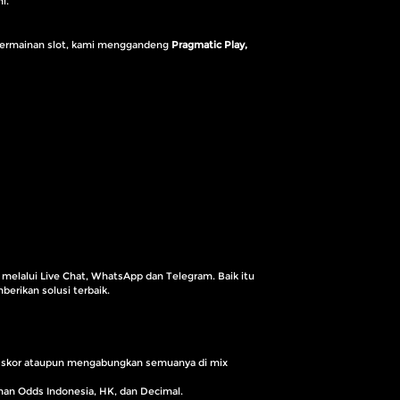
i.
permainan slot, kami menggandeng
Pragmatic Play,
melalui Live Chat, WhatsApp dan Telegram. Baik itu
berikan solusi terbaik.
bak skor ataupun mengabungkan semuanya di mix
han Odds Indonesia, HK, dan Decimal.