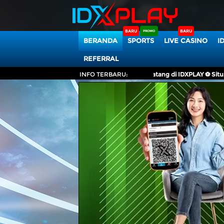
BARU
BARU
PROMO
BERANDA
SPORTS
LIVE CASINO
I
REFERRAL
INFO TERBARU:
Selamat datang di IDXPLAY ⚽ Situs Pilihan