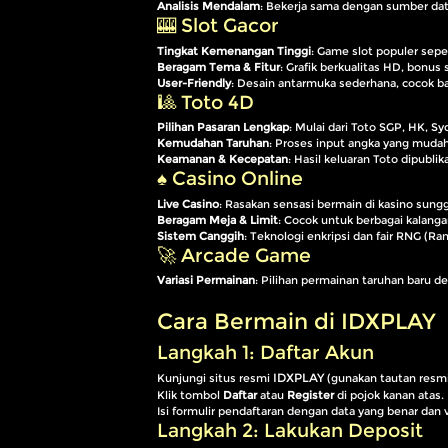
Analisis Mendalam
: Bekerja sama dengan sumber data
🎰 Slot Gacor
Tingkat Kemenangan Tinggi
: Game slot populer sepe
Beragam Tema & Fitur
: Grafik berkualitas HD, bonus 
User-Friendly
: Desain antarmuka sederhana, cocok b
🎱 Toto 4D
Pilihan Pasaran Lengkap
: Mulai dari Toto SGP, HK, Sy
Kemudahan Taruhan
: Proses input angka yang mudah
Keamanan & Kecepatan
: Hasil keluaran Toto dipubli
♠️ Casino Online
Live Casino
: Rasakan sensasi bermain di kasino sung
Beragam Meja & Limit
: Cocok untuk berbagai kalanga
Sistem Canggih
: Teknologi enkripsi dan fair RNG (R
🚀 Arcade Game
Variasi Permainan
: Pilihan permainan taruhan baru 
Cara Bermain di IDXPLAY
Langkah 1: Daftar Akun
IDXPLAY
Kunjungi situs resmi
(gunakan tautan resmi
Klik tombol
Daftar
atau
Register
di pojok kanan atas.
Isi formulir pendaftaran dengan data yang benar dan v
Langkah 2: Lakukan Deposit