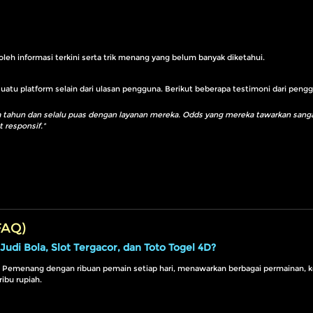
eh informasi terkini serta trik menang yang belum banyak diketahui.
s suatu platform selain dari ulasan pengguna. Berikut beberapa testimoni dari pen
tahun dan selalu puas dengan layanan mereka. Odds yang mereka tawarkan sang
 responsif."
FAQ)
udi Bola, Slot Tergacor, dan Toto Togel 4D?
han Pemenang dengan ribuan pemain setiap hari, menawarkan berbagai permainan,
ibu rupiah.