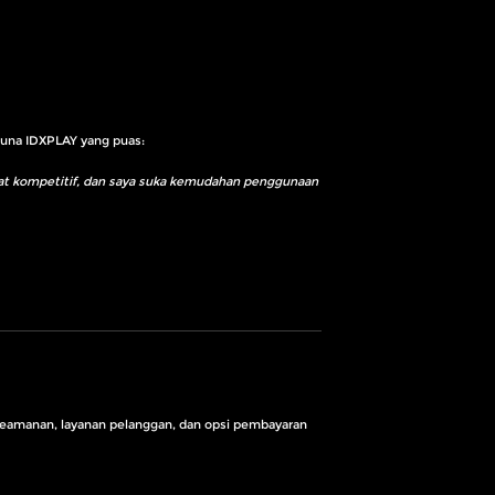
gguna IDXPLAY yang puas:
at kompetitif, dan saya suka kemudahan penggunaan
 keamanan, layanan pelanggan, dan opsi pembayaran