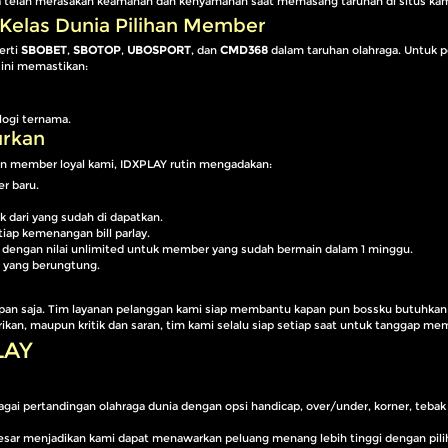
 telah merasakan keamanan dan kenyamanan saat memasang taruhan di situs kam
Kelas Dunia Pilihan Member
erti
SBOBET
,
SBOTOP
,
UBOSPORT
, dan
CMD368
dalam taruhan olahraga. Untuk 
 ini memastikan:
logi ternama.
urkan
n member loyal kami, IDXPLAY rutin mengadakan:
r baru.
 dari yang sudah di dapatkan.
ap kemenangan bill parlay.
 dengan nilai unlimited untuk member yang sudah bermain dalam 1 minggu.
 yang berungtung.
pan saja. Tim layanan pelanggan kami siap membantu kapan pun bossku butuhkan 
ikan, maupun kritik dan saran, tim kami selalu siap setiap saat untuk tanggap mem
LAY
bagai pertandingan olahraga dunia dengan opsi handicap, over/under, korner, te
 besar menjadikan kami dapat menawarkan peluang menang lebih tinggi dengan pili