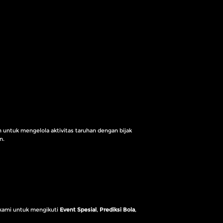
 untuk mengelola aktivitas taruhan dengan bijak
n.
 kami untuk mengikuti
Event Spesial
,
Prediksi Bola
,