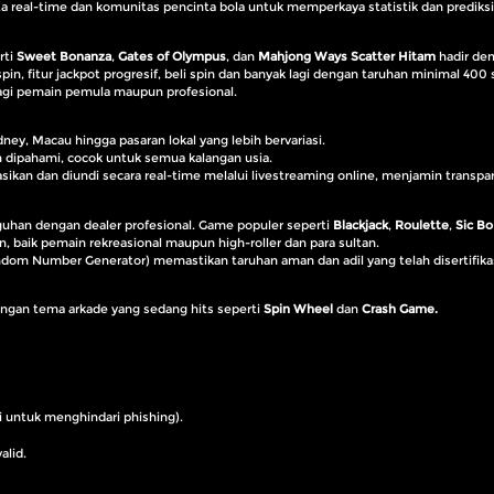
 real-time dan komunitas pencinta bola untuk memperkaya statistik dan prediksi
rti
Sweet Bonanza
,
Gates of Olympus
, dan
Mahjong Ways Scatter Hitam
hadir den
spin, fitur jackpot progresif, beli spin dan banyak lagi dengan taruhan minimal 400 s
agi pemain pemula maupun profesional.
dney, Macau hingga pasaran lokal yang lebih bervariasi.
 dipahami, cocok untuk semua kalangan usia.
kasikan dan diundi secara real-time melalui livestreaming online, menjamin transpara
guhan dengan dealer profesional. Game populer seperti
Blackjack
,
Roulette
,
Sic Bo
n, baik pemain rekreasional maupun high-roller dan para sultan.
andom Number Generator) memastikan taruhan aman dan adil yang telah disertifikas
dengan tema arkade yang sedang hits seperti
Spin Wheel
dan
Crash Game.
 untuk menghindari phishing).
alid.