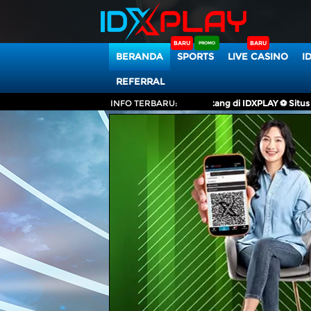
BARU
BARU
PROMO
BERANDA
SPORTS
LIVE CASINO
I
REFERRAL
Selamat datang di IDXPLAY ⚽ Situs Pilihan P
INFO TERBARU: