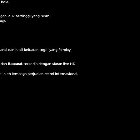
 bola.
gan RTP tertinggi yang resmi.
aja.
nsi dan hasil keluaran togel yang fairplay.
dan
Baccarat
tersedia dengan siaran live HD.
i oleh lembaga perjudian resmi internasional.