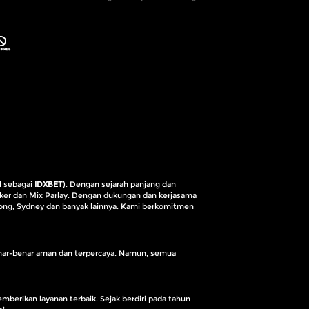
l sebagai
IDXBET
). Dengan sejarah panjang dan
Poker dan Mix Parlay. Dengan dukungan dan kerjasama
ong, Sydney dan banyak lainnya. Kami berkomitmen
benar-benar aman dan terpercaya. Namun, semua
mberikan layanan terbaik. Sejak berdiri pada tahun