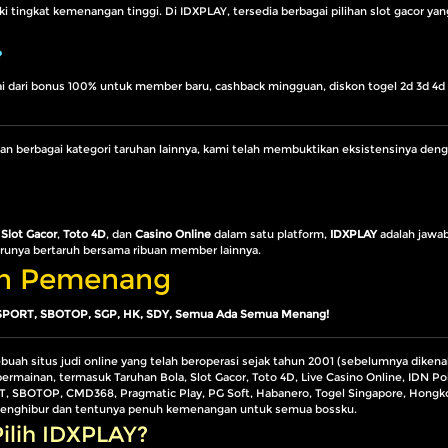
ki tingkat kemenangan tinggi. Di IDXPLAY, tersedia berbagai pilihan slot gacor y
?
dari bonus 100% untuk member baru, cashback mingguan, diskon togel 2d 3d 4d
an berbagai kategori taruhan lainnya, kami telah membuktikan eksistensinya deng
,
Slot Gacor
,
Toto 4D
, dan
Casino Online
dalam satu platform,
IDXPLAY
adalah jawab
erunya bertaruh bersama ribuan member lainnya.
han Pemenang
UBOSPORT, SBOTOP, SGP, HK, SDY, Semua Ada Semua Menang!
uah situs judi online yang telah beroperasi sejak tahun 2001 (sebelumnya dikena
permainan, termasuk Taruhan Bola, Slot Gacor, Toto 4D, Live Casino Online, IDN 
, SBOTOP, CMD368, Pragmatic Play, PG Soft, Habanero, Togel Singapore, Hongk
menghibur dan tentunya penuh kemenangan untuk semua bossku.
lih IDXPLAY?