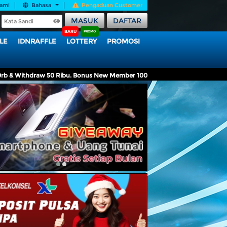
ami
Bahasa
Pengaduan Customer
DAFTAR
BARU
PROMO
LE
IDNRAFFLE
LOTTERY
PROMOSI
b & Withdraw 50 Ribu. Bonus New Member 100% - BONUS DEPOSIT HARIAN 