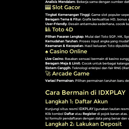
Analisis Mendalam
: Bekerja sama dengan sumber data
🎰 Slot Gacor
Tingkat Kemenangan Tinggi
: Game slot populer sepe
Beragam Tema & Fitur
: Grafik berkualitas HD, bonus 
User-Friendly
: Desain antarmuka sederhana, cocok b
🎱 Toto 4D
Pilihan Pasaran Lengkap
: Mulai dari Toto SGP, HK, Sy
Kemudahan Taruhan
: Proses input angka yang mudah
Keamanan & Kecepatan
: Hasil keluaran Toto dipubli
♠️ Casino Online
Live Casino
: Rasakan sensasi bermain di kasino sung
Beragam Meja & Limit
: Cocok untuk berbagai kalanga
Sistem Canggih
: Teknologi enkripsi dan fair RNG (R
🚀 Arcade Game
Variasi Permainan
: Pilihan permainan taruhan baru 
Cara Bermain di IDXPLAY
Langkah 1: Daftar Akun
IDXPLAY
Kunjungi situs resmi
(gunakan tautan resmi
Klik tombol
Daftar
atau
Register
di pojok kanan atas.
Isi formulir pendaftaran dengan data yang benar dan v
Langkah 2: Lakukan Deposit