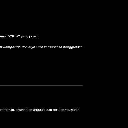
gguna IDXPLAY yang puas:
at kompetitif, dan saya suka kemudahan penggunaan
 keamanan, layanan pelanggan, dan opsi pembayaran