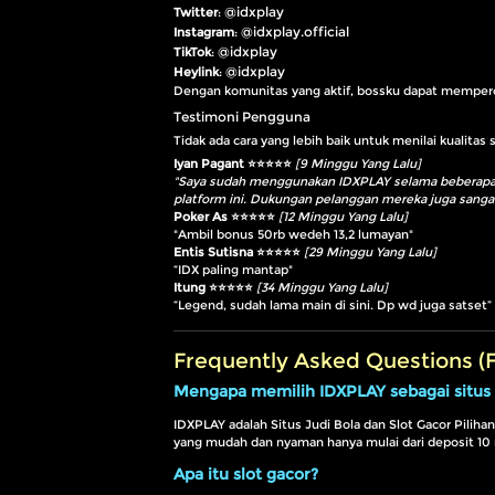
@idxplay
Twitter
:
@idxplay.official
Instagram
:
@idxplay
TikTok
:
@idxplay
Heylink
:
Dengan komunitas yang aktif, bossku dapat memperol
Testimoni Pengguna
Tidak ada cara yang lebih baik untuk menilai kualita
Iyan Pagant ⭐⭐⭐⭐⭐
[9 Minggu Yang Lalu]
"Saya sudah menggunakan IDXPLAY selama beberapa 
platform ini. Dukungan pelanggan mereka juga sangat
Poker As ⭐⭐⭐⭐⭐
[12 Minggu Yang Lalu]
"Ambil bonus 50rb wedeh 13,2 lumayan"
Entis Sutisna ⭐⭐⭐⭐⭐
[29 Minggu Yang Lalu]
“IDX paling mantap"
Itung ⭐⭐⭐⭐⭐
[34 Minggu Yang Lalu]
“Legend, sudah lama main di sini. Dp wd juga satset”
Frequently Asked Questions (
Mengapa memilih IDXPLAY sebagai situs J
IDXPLAY adalah Situs Judi Bola dan Slot Gacor Pili
yang mudah dan nyaman hanya mulai dari deposit 10 r
Apa itu slot gacor?