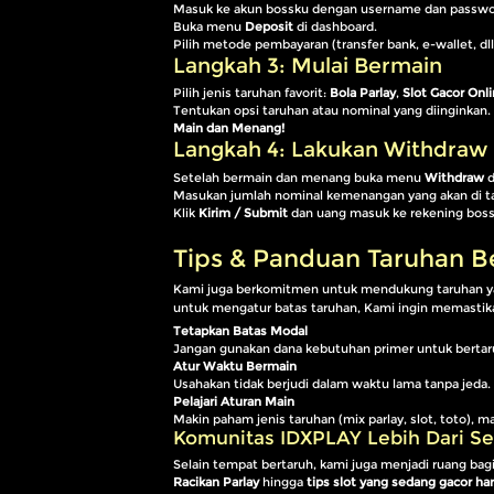
Masuk ke akun bossku dengan username dan password
Buka menu
Deposit
di dashboard.
Pilih metode pembayaran (transfer bank, e-wallet, dll.
Langkah 3: Mulai Bermain
Pilih jenis taruhan favorit:
Bola Parlay
,
Slot Gacor Onl
Tentukan opsi taruhan atau nominal yang diinginkan.
Main dan Menang!
Langkah 4: Lakukan Withdraw
Setelah bermain dan menang buka menu
Withdraw
d
Masukan jumlah nominal kemenangan yang akan di ta
Klik
Kirim / Submit
dan uang masuk ke rekening boss
Tips & Panduan Taruhan 
Kami juga berkomitmen untuk mendukung taruhan y
untuk mengatur batas taruhan, Kami ingin memastik
Tetapkan Batas Modal
Jangan gunakan dana kebutuhan primer untuk bertaru
Atur Waktu Bermain
Usahakan tidak berjudi dalam waktu lama tanpa jeda.
Pelajari Aturan Main
Makin paham jenis taruhan (mix parlay, slot, toto)
Komunitas IDXPLAY Lebih Dari Se
Selain tempat bertaruh, kami juga menjadi ruang ba
Racikan Parlay
hingga
tips slot yang sedang gacor hari