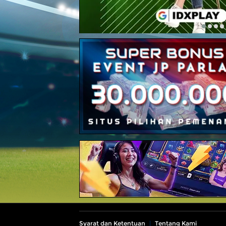
Syarat dan Ketentuan
|
Tentang Kami