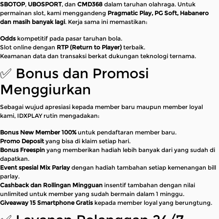
SBOTOP
,
UBOSPORT
, dan
CMD368
dalam taruhan olahraga. Untuk
permainan slot, kami menggandeng
Pragmatic Play,
PG Soft, Habanero
dan masih banyak lagi
. Kerja sama ini memastikan:
Odds
kompetitif pada pasar taruhan bola.
Slot online dengan
RTP (Return to Player)
terbaik.
Keamanan data dan transaksi berkat dukungan teknologi ternama.
✅ Bonus dan Promosi
Menggiurkan
Sebagai wujud apresiasi kepada member baru maupun member loyal
kami, IDXPLAY rutin mengadakan:
Bonus New Member 100%
untuk pendaftaran member baru.
Promo Deposit
yang bisa di klaim setiap hari.
Bonus Freespin
yang memberikan hadiah lebih banyak dari yang sudah di
dapatkan.
Event spesial Mix Parlay
dengan hadiah tambahan setiap kemenangan bill
parlay.
Cashback dan Rollingan Mingguan
insentif tambahan dengan nilai
unlimited untuk member yang sudah bermain dalam 1 minggu.
Giveaway 15 Smartphone Gratis
kepada member loyal yang berungtung.