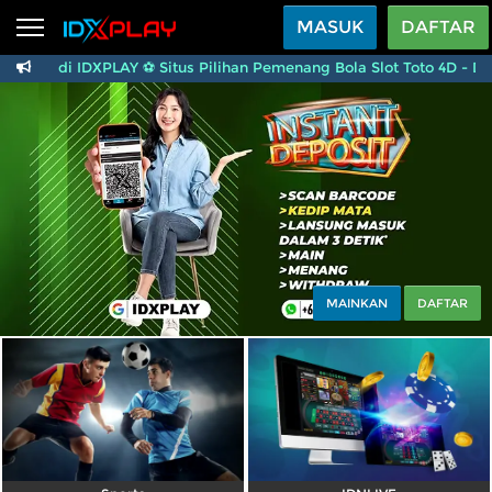
Beranda
MASUK
DAFTAR
tang di IDXPLAY ⚽ Situs Pilihan Pemenang Bola Slot Toto 4D -
Sports
BARU
PROMO
IDXPLAY Situs Piliha
Live Casino
BARU
IDNPoker
BARU
Slots
PROMO
IDNLIVE
BARU
Stream N Spin
MAINKAN
DAFTAR
Arcade
PROMO
Table Games
Lottery
BARU
PROMO
IDNRaffle