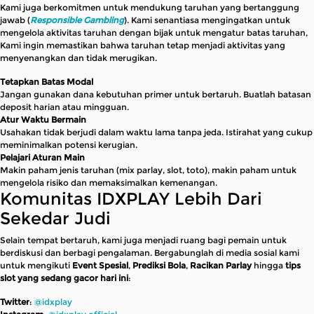
Kami juga berkomitmen untuk mendukung taruhan yang bertanggung
jawab (
Responsible Gambling
). Kami senantiasa mengingatkan untuk
mengelola aktivitas taruhan dengan bijak untuk mengatur batas taruhan,
Kami ingin memastikan bahwa taruhan tetap menjadi aktivitas yang
menyenangkan dan tidak merugikan.
Tetapkan Batas Modal
Jangan gunakan dana kebutuhan primer untuk bertaruh. Buatlah batasan
deposit harian atau mingguan.
Atur Waktu Bermain
Usahakan tidak berjudi dalam waktu lama tanpa jeda. Istirahat yang cukup
meminimalkan potensi kerugian.
Pelajari Aturan Main
Makin paham jenis taruhan (mix parlay, slot, toto), makin paham untuk
mengelola risiko dan memaksimalkan kemenangan.
Komunitas IDXPLAY Lebih Dari
Sekedar Judi
Selain tempat bertaruh, kami juga menjadi ruang bagi pemain untuk
berdiskusi dan berbagi pengalaman. Bergabunglah di media sosial kami
untuk mengikuti
Event Spesial
,
Prediksi Bola
,
Racikan Parlay
hingga
tips
slot yang sedang gacor hari ini
:
Twitter
:
@idxplay