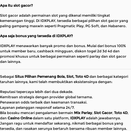
Apa itu slot gacor?
Slot gacor adalah permainan slot yang dikenal memiliki tingkat
kemenangan tinggi. Di IDXPLAY, tersedia berbagai pilihan slot gacor yang
paling gampang maxwin seperti Pragmatic Play, PG Soft, dan Habanero.
Apa saja bonus yang tersedia di IDXPLAY?
IDXPLAY menawarkan banyak promo dan bonus. Mulai dari bonus 100%
untuk member baru, cashback mingguan, diskon togel 2d 3d 4d dan
promosi khusus untuk berbagai permainan seperti parlay dan slot gacor
dan lainnya.
Sebagai
Situs Pilihan Pemenang Bola, Slot, Toto 4D
dan berbagai kategori
taruhan lainnya, kami telah membuktikan eksistensinya dengan:
Reputasi tepercaya lebih dari dua dekade.
Kemitraan strategis dengan provider global ternama.
Penawaran odds terbaik dan keamanan transaksi.
Layanan pelanggan responsif selama 24/7.
Bila bossku mencari pengalaman bermain
Mix Parlay
,
Slot Gacor
,
Toto 4D
,
dan
Casino Online
dalam satu platform,
IDXPLAY
adalah jawabannya.
Jangan ragu untuk mendaftar sekarang, nikmati berbagai bonus yang
tersedia, dan rasakan serunya bertaruh bersama ribuan member lainnya.