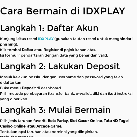
Cara Bermain di IDXPLAY
Langkah 1: Daftar Akun
Kunjungi situs resmi
IDXPLAY
(gunakan tautan resmi untuk menghindari
phishing).
Klik tombol
Daftar
atau
Register
di pojok kanan atas.
Isi formulir pendaftaran dengan data yang benar dan valid.
Langkah 2: Lakukan Deposit
Masuk ke akun bossku dengan username dan password yang telah
didaftarkan.
Buka menu
Deposit
di dashboard.
Pilih metode pembayaran (transfer bank, e-wallet, dll.) dan ikuti instruksi
yang diberikan.
Langkah 3: Mulai Bermain
Pilih jenis taruhan favorit:
Bola Parlay
,
Slot Gacor Online
,
Toto 4D Togel
,
Casino Online, atau Arcade Game
.
Tentukan opsi taruhan atau nominal yang diinginkan.