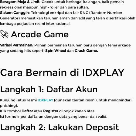
Beragam Meja & Limit
: Cocok untuk berbagai kalangan, baik pemain
rekreasional maupun high-roller dan para sultan.
Sistem Canggih
: Teknologi enkripsi dan fair RNG (Random Number
Generator) memastikan taruhan aman dan adil yang telah disertifikasi oleh
lembaga perjudian resmi internasional.
🚀 Arcade Game
Variasi Permainan
: Pilihan permainan taruhan baru dengan tema arkade
yang sedang hits seperti
Spin Wheel
dan
Crash Game.
Cara Bermain di IDXPLAY
Langkah 1: Daftar Akun
Kunjungi situs resmi
IDXPLAY
(gunakan tautan resmi untuk menghindari
phishing).
Klik tombol
Daftar
atau
Register
di pojok kanan atas.
Isi formulir pendaftaran dengan data yang benar dan valid.
Langkah 2: Lakukan Deposit