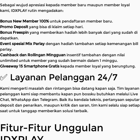
Sebagai wujud apresiasi kepada member baru maupun member loyal
kami, IDXPLAY rutin mengadakan:
Bonus New Member 100%
untuk pendaftaran member baru.
Promo Deposit
yang bisa di klaim setiap hari.
Bonus Freespin
yang memberikan hadiah lebih banyak dari yang sudah di
dapatkan.
Event spesial Mix Parlay
dengan hadiah tambahan setiap kemenangan bill
parlay.
Cashback dan Rollingan Mingguan
insentif tambahan dengan nilai
unlimited untuk member yang sudah bermain dalam 1 minggu.
Giveaway 15 Smartphone Gratis
kepada member loyal yang berungtung.
✅ Layanan Pelanggan 24/7
Kami mengerti masalah dan rintangan bisa datang kapan saja. Tim layanan
pelanggan kami siap membantu kapan pun bossku butuhkan melalui Live
Chat, WhatsApp dan Telegram. Baik itu kendala teknis, pertanyaan seputar
deposit dan penarikan, maupun kritik dan saran, tim kami selalu siap setiap
saat untuk tanggap memberikan solusi terbaik.
Fitur-Fitur Unggulan
IDXPLAY