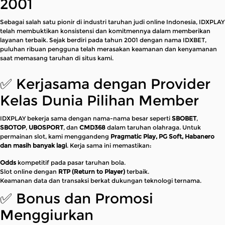
2001
Sebagai salah satu pionir di industri taruhan judi online Indonesia, IDXPLAY
telah membuktikan konsistensi dan komitmennya dalam memberikan
layanan terbaik. Sejak berdiri pada tahun 2001 dengan nama IDXBET,
puluhan ribuan pengguna telah merasakan keamanan dan kenyamanan
saat memasang taruhan di situs kami.
✅ Kerjasama dengan Provider
Kelas Dunia Pilihan Member
IDXPLAY bekerja sama dengan nama-nama besar seperti
SBOBET
,
SBOTOP
,
UBOSPORT
, dan
CMD368
dalam taruhan olahraga. Untuk
permainan slot, kami menggandeng
Pragmatic Play,
PG Soft, Habanero
dan masih banyak lagi
. Kerja sama ini memastikan:
Odds
kompetitif pada pasar taruhan bola.
Slot online dengan
RTP (Return to Player)
terbaik.
Keamanan data dan transaksi berkat dukungan teknologi ternama.
✅ Bonus dan Promosi
Menggiurkan